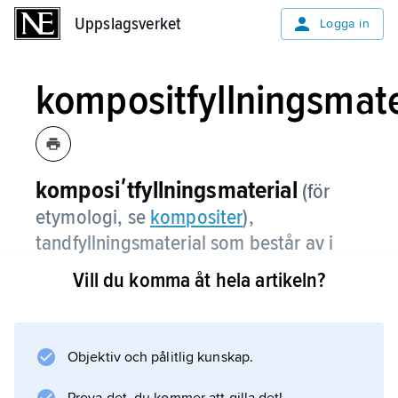
Uppslagsverket
Uppslagsverket
Logga in
kompositfyllningsmate
komposiʹtfyllningsmaterial
(för
etymologi, se
kompositer
),
tandfyllningsmaterial som består av i
huvudsak fyllmedel av
Vill du komma åt hela artikeln?
kiseldioxidpartiklar i en matris av
härdbar plast (dimetakrylater).
Objektiv och pålitlig kunskap.
Härdningen sker antingen enligt
tvåkomponentsprincipen, dvs. efter blandning