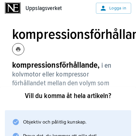
Uppslagsverket
Uppslagsverket
Logga in
kompressionsförhålla
kompressionsförhållande,
i en
kolvmotor eller kompressor
förhållandet mellan den volym som
begränsas av kolv, cylinder och
Vill du komma åt hela artikeln?
cylinderhuvud när kolven befinner sig i
sitt nedre vändläge respektive när den
befinner sig i sitt övre vändläge.
Objektiv och pålitlig kunskap.