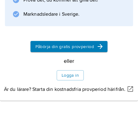
Prova det, du kommer att gilla det!
Marknadsledare i Sverige.
Information om artikeln
Påbörja din gratis provperiod
eller
Logga in
Är du lärare? Starta din kostnadsfria provperiod härifrån.