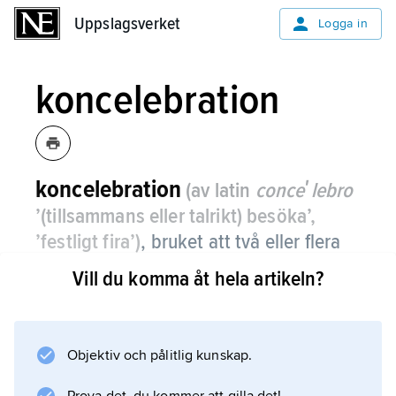
Uppslagsverket
Uppslagsverket
Logga in
koncelebration
koncelebration
(av latin
conceʹlebro
’(tillsammans eller talrikt) besöka’,
’festligt fira’)
, bruket att två eller flera
präster tillsammans firar nattvard vid
Vill du komma åt hela artikeln?
altaret – som huvudcelebrant
respektive koncelebrant, en gammal
sed inom bysantinsk och andra östliga
Objektiv och pålitlig kunskap.
riter.