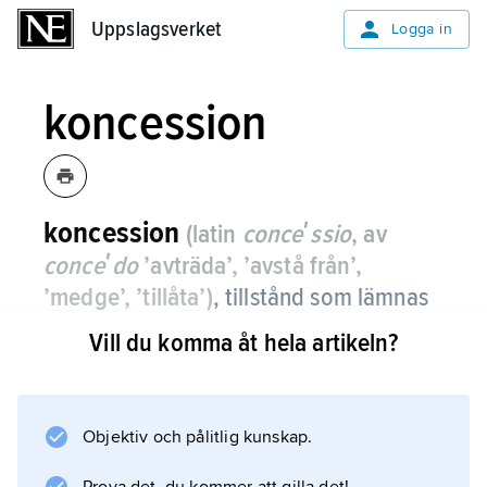
Uppslagsverket
Uppslagsverket
Logga in
koncession
koncession
(latin
conceʹssio
, av
conceʹdo
’avträda’, ’avstå från’,
’medge’, ’tillåta’)
,
tillstånd som lämnas
av myndighet att bedriva viss
Vill du komma åt hela artikeln?
verksamhet eller näring.
Tillståndet ges först efter närmare prövning
om den planerade verksamheten är behövlig
Objektiv och pålitlig kunskap.
och ändamålsenlig, framför allt från