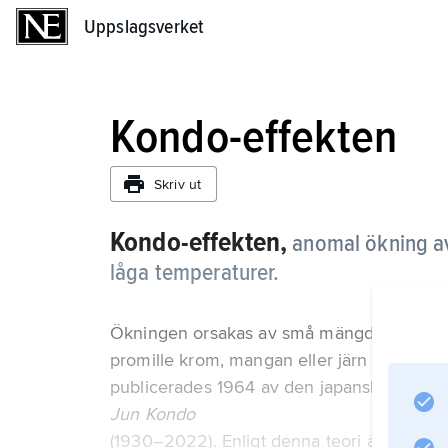
Uppslagsverket
Uppslagsverket
Kondo-effekten
Skriv ut
Kondo-effekten,
anomal ökning av 
låga temperaturer.
Ökningen orsakas av små mängder magnetis
promille krom, mangan eller järn i koppar, s
publicerades 1964 av den japanske fysike
Jun Kondo
(1930–2022). Enligt denna teori är det t