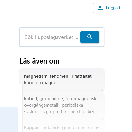
Logga in
Läs även om
magnetism
, fenomen i kraftfältet
kring en magnet.
kobolt
, grundämne, ferromagnetisk
övergångsmetall i periodiska
systemets grupp 9, kemiskt tecken
Co.
koppar
, metalliskt grundämne, en av