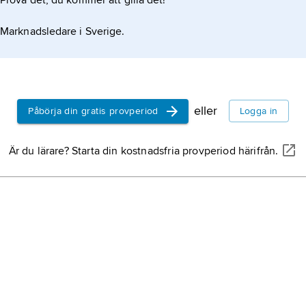
Prova det, du kommer att gilla det!
Marknadsledare i Sverige.
eller
Påbörja din gratis provperiod
Logga in
Är du lärare? Starta din kostnadsfria provperiod härifrån.