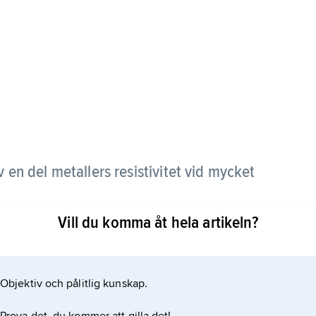
en del metallers resistivitet vid mycket
Vill du komma åt hela artikeln?
ka ämnen, till exempel en tillsats av någon
ilver och guld. En teoretisk förklaring av effekten
rn
Objektiv och pålitlig kunskap.
illsatsatomernas magnetiska moment som påverkar