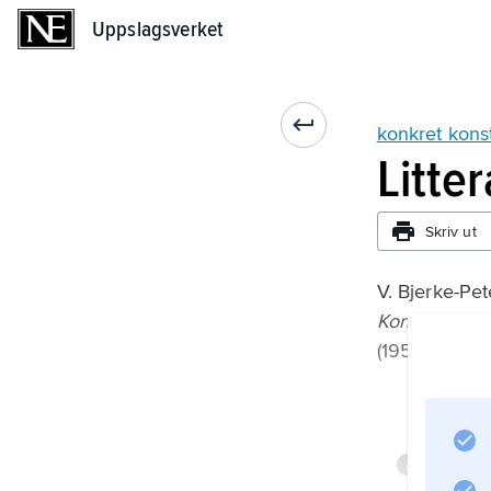
Uppslagsverket
Uppslagsverket
konkret kons
Litte
Skriv ut
V. Bjerke-Pet
Konkret kons
(1956);
Infor