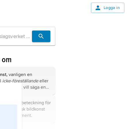
Logga in
n om
nst,
vanligen en
ll
icke-föreställande
eller
v
konst, det vill säga en
benämning på
gar enligt vilka
[ar kõkrɛ], beteckning för
 inte ska avbilda utan
langeometrisk bildkonst
kt i sig självt, vars
ällande element.
styrs av form och färg.