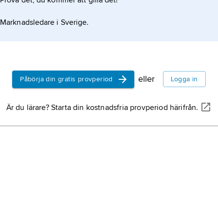
Prova det, du kommer att gilla det!
Abstractio
konstnärs
Marknadsledare i Sverige.
konstruktivi
orientering,
en bredare 
van Doesb
kortlivade 
Christiaan 
1931, neder
eller
Påbörja din gratis provperiod
Logga in
och konstte
Clausen
,
F
Är du lärare? Starta din kostnadsfria provperiod härifrån.
dansk konst
informell k
konstriktni
Carlsund, 
december 18
målare och 
sonson till