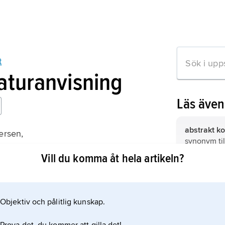
t
raturanvisning
Läs äve
abstrakt ko
ersen,
synonym ti
t
nonfigurati
Vill du komma åt hela artikeln?
samlande 
konstriktnin
art concret
konstverket
en strikt p
vara ett obje
utan förest
Objektiv och pålitlig kunskap.
utformning 
mation om artikeln