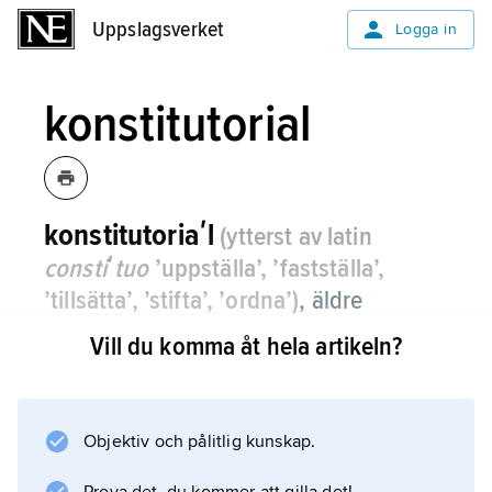
Uppslagsverket
Uppslagsverket
Logga in
konstitutorial
konstitutoriaʹl
(ytterst av latin
constiʹtuo
’uppställa’, ’fastställa’,
’tillsätta’, ’stifta’, ’ordna’)
,
äldre
anställningsform för offentligt anställda,
Vill du komma åt hela artikeln?
främst använd för statsanställda med
ordinarie tjänst i lägre lönegrader.
Objektiv och pålitlig kunskap.
Den slopades genom 1976 års lag om
offentlig anställning, men äldre, ännu löpande