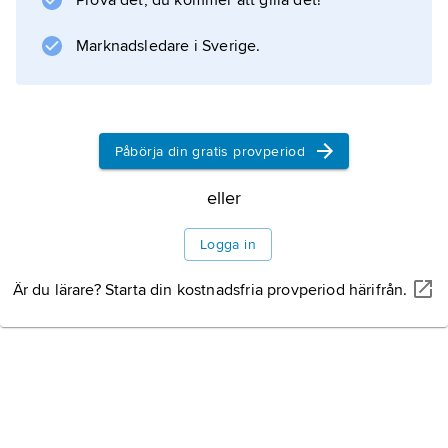
Prova det, du kommer att gilla det!
förordnanden är gällande och ger starkt
anställningsskydd.
Marknadsledare i Sverige.
Information om artikeln
Påbörja din gratis provperiod
eller
Logga in
Är du lärare? Starta din kostnadsfria provperiod härifrån.