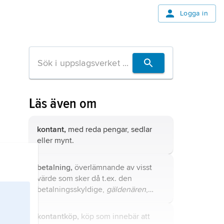
Logga in
Läs även om
kontant,
med reda pengar, sedlar
eller mynt.
betalning,
överlämnande av visst
värde som sker då t.ex. den
betalningsskyldige,
gäldenären
,
betalar sin skuld till fordringsägaren,
borgenären
.
kontantköp,
köp som innebär att