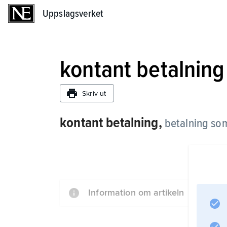
Uppslagsverket
Uppslagsverket
kontant betalning
Skriv ut
kontant betalning,
betalning so
Information om artikeln