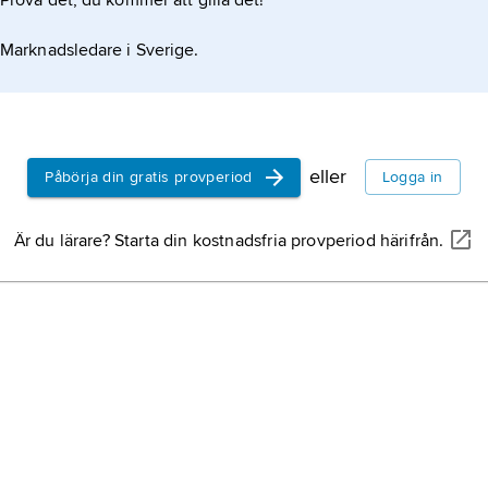
Prova det, du kommer att gilla det!
Marknadsledare i Sverige.
eller
Påbörja din gratis provperiod
Logga in
Är du lärare? Starta din kostnadsfria provperiod härifrån.