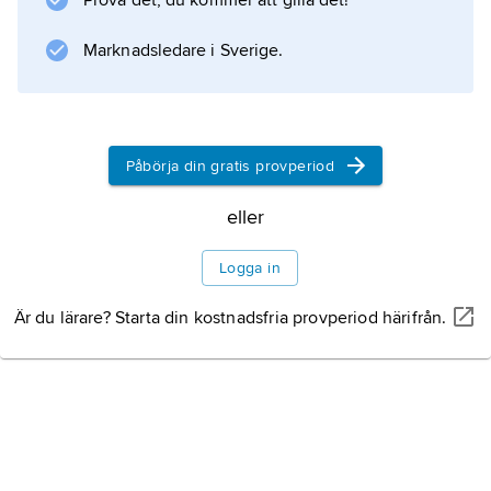
Prova det, du kommer att gilla det!
Marknadsledare i Sverige.
Påbörja din gratis provperiod
eller
Logga in
Är du lärare? Starta din kostnadsfria provperiod härifrån.