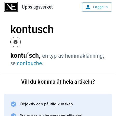
Uppslagsverket
Uppslagsverket
Logga in
kontusch
kontuʹsch,
en typ av hemmaklänning,
se
contouche
.
Vill du komma åt hela artikeln?
Information om artikeln
Objektiv och pålitlig kunskap.