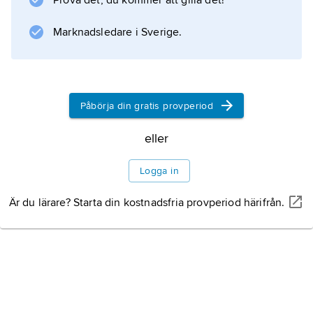
Prova det, du kommer att gilla det!
tillfrisknande före full återgång till normal
livsföring.
Marknadsledare i Sverige.
Information om artikeln
Påbörja din gratis provperiod
eller
Logga in
Är du lärare? Starta din kostnadsfria provperiod härifrån.