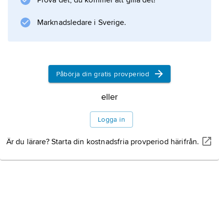
Prova det, du kommer att gilla det!
Marknadsledare i Sverige.
Påbörja din gratis provperiod
eller
Logga in
Är du lärare? Starta din kostnadsfria provperiod härifrån.