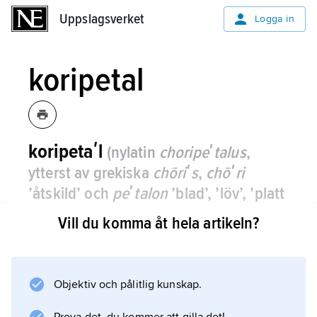
Uppslagsverket
Uppslagsverket
Logga in
koripetal
koripetaʹl
(nylatin
choripeʹtalus
,
ytterst av grekiska
chōriʹs
,
chōʹri
’åtskild’ och
peʹtalon
’blad’, ’löv’, ’platt
skiva’)
,
detsamma som
fribladig
.
Vill du komma åt hela artikeln?
Objektiv och pålitlig kunskap.
Information om artikeln