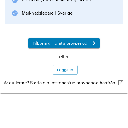
Prova det, du kommer att gilla det!
golfen. Från material hämtat på djup mellan
280 och 440 m utanför North respektive
Marknadsledare i Sverige.
South Carolina i USA beskrevs tre år senare
Påbörja din gratis provperiod
Information om artikeln
eller
Logga in
Är du lärare? Starta din kostnadsfria provperiod härifrån.