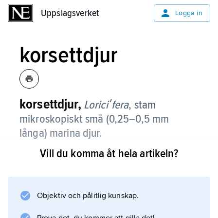
Uppslagsverket
Uppslagsverket
Logga in
korsettdjur
korsettdjur,
Loriciʹfera
,
stam
mikroskopiskt små (0,25–0,5 mm
långa) marina djur.
Vill du komma åt hela artikeln?
Korsettdjur beskrevs första gången 1983 från
skalgrus hämtat på 25–30 m djup utanför den
marinbiologiska stationen Roscoff i Frankrike.
Senare har djurgruppen påträffats bl.a. vid
Objektiv och pålitlig kunskap.
Azorerna, i Medelhavet och i Mexikanska