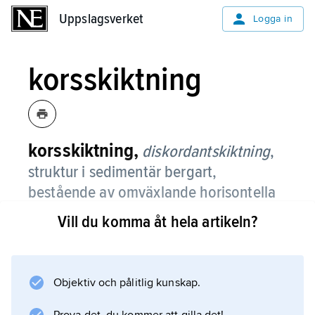
Uppslagsverket
Uppslagsverket
Logga in
korsskiktning
korsskiktning,
diskordantskiktning
,
struktur i sedimentär bergart,
bestående av omväxlande horisontella
och lutande skikt.
Vill du komma åt hela artikeln?
Många olika typer av korsskiktning
förekommer, men sannolikt bildas alla av
strömmande vatten eller vind som eroderar,
Objektiv och pålitlig kunskap.
transporterar och avsätter ett löst material