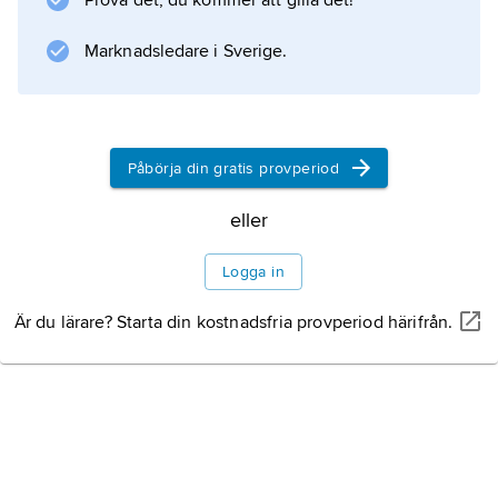
Prova det, du kommer att gilla det!
upprepade gånger. Korsskiktning är särskilt
vanlig i sandsediment som avsatts i deltan och
Marknadsledare i Sverige.
dynområden.
Påbörja din gratis provperiod
Information om artikeln
eller
Logga in
Är du lärare? Starta din kostnadsfria provperiod härifrån.