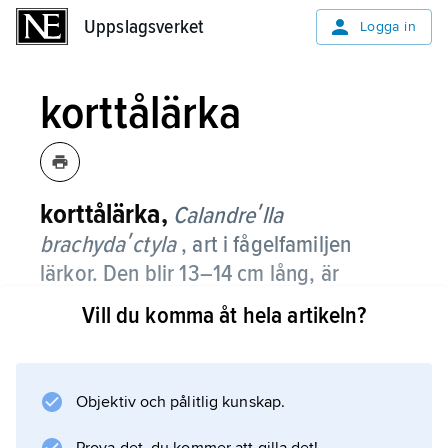
Uppslagsverket
Uppslagsverket
Logga in
korttålärka
korttålärka,
Calandreʹlla
brachydaʹctyla
, art i fågelfamiljen
lärkor. Den blir 13–14 cm lång, är
brunstreckad på ovansidan och rent vit
Vill du komma åt hela artikeln?
undertill, oftast med en liten, mörk fläck
på båda sidor av halsen.
Objektiv och pålitlig kunskap.
Arten häckar i öppet, torrt landskap i södra
och östra Europa, i Nordafrika och österut till