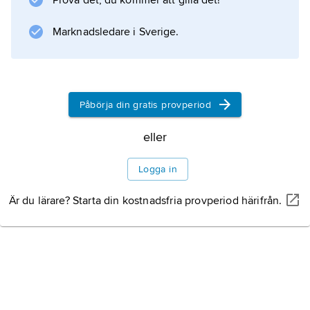
Prova det, du kommer att gilla det!
Mongoliet och livnär sig av frön och insekter.
Den har påträffats i Sverige ett antal gånger.
Marknadsledare i Sverige.
Information om artikeln
Påbörja din gratis provperiod
eller
Logga in
Är du lärare? Starta din kostnadsfria provperiod härifrån.