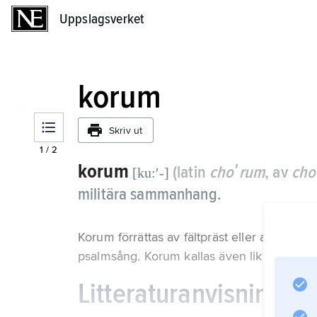
Uppslagsverket
Uppslagsverket
korum
Skriv ut
1
/
2
korum
(latin
choʹrum
, av
cho
[ku:ʹ-]
militära sammanhang.
Korum förrättas av fältpräst eller av någon
psalmsång. Korum kallas även liknande and
Litteraturanvisning