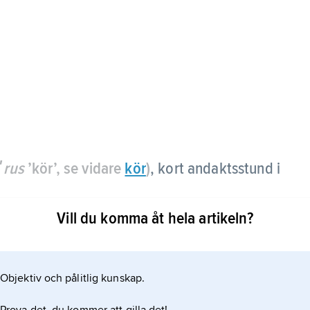
ʹrus
’kör’, se vidare
kör
)
, kort andaktsstund i
Vill du komma åt hela artikeln?
 annan i förbandet och består i regel av bön och
akter vid t.ex. sjukhus och ungdomsläger.
Objektiv och pålitlig kunskap.