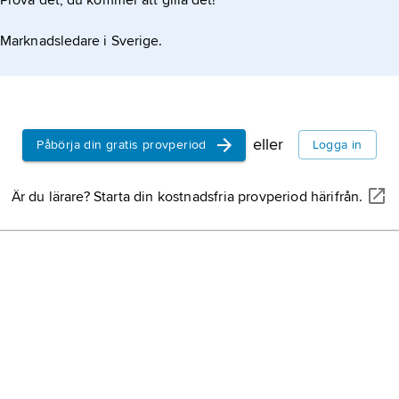
Prova det, du kommer att gilla det!
Marknadsledare i Sverige.
eller
Påbörja din gratis provperiod
Logga in
Är du lärare? Starta din kostnadsfria provperiod härifrån.