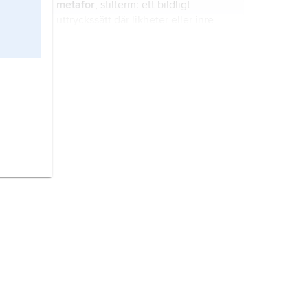
metafor
, stilterm: ett bildligt
uttryckssätt där likheter eller inre
överensstämmelser motiverar att en
företeelse (sakledet) byts ut mot
någon annan (bildledet).
murförband,
det inbördes
förhållandet mellan stenarna i ett
murverk.
flygvapen,
flygstridskomponent
ingående i en nations militära
försvar, antingen som självständig
försvarsgren eller integrerad i övriga
försvarsgrenar.
bandfordon,
fordon som drivs fram
med band.
flygbild,
fotografi från flygplan e.d.
mot marken.