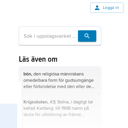
Logga in
Läs även om
bön,
den religiösa människans
omedelbara form för gudsumgänge
eller förbindelse med den eller de
högre makter som styr hennes liv
och bestämmer hennes öde.
Krigsskolan,
KS
, Solna, i dagligt tal
kallad
Karlberg
, till 1998 namn på
skola för utbildning av främst
arméofficerare.