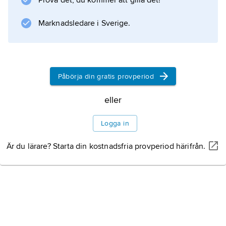
Prova det, du kommer att gilla det!
Information om artikeln
Marknadsledare i Sverige.
Påbörja din gratis provperiod
eller
Logga in
Är du lärare? Starta din kostnadsfria provperiod härifrån.