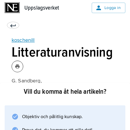
Uppslagsverket
Uppslagsverket
Logga in
koschenill
Litteraturanvisning
G. Sandberg,
Purpur, koschenill och krapp: En bok om röda
Vill du komma åt hela artikeln?
textilier
(1993).
Objektiv och pålitlig kunskap.