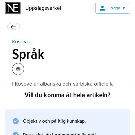
Uppslagsverket
Uppslagsverket
Logga in
Kosovo
Språk
I Kosovo är albanska och serbiska officiella
språk. Serbiska används emellertid framför allt
Vill du komma åt hela artikeln?
i de serbiska enklaverna. På lokal nivå kan
även turkiska, bosniska och romani användas.
Objektiv och pålitlig kunskap.