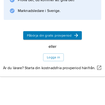
Prova det, du kommer att gilla det!
Information om artikeln
Marknadsledare i Sverige.
Påbörja din gratis provperiod
eller
Logga in
Är du lärare? Starta din kostnadsfria provperiod härifrån.