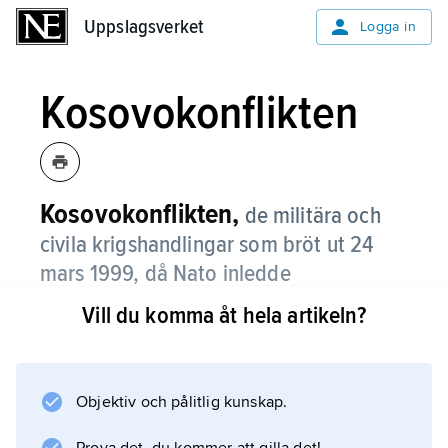
Uppslagsverket
Uppslagsverket
Logga in
Kosovokonflikten
Kosovokonflikten,
de militära och
civila krigshandlingar som bröt ut 24
mars 1999, då Nato inledde
flygbombningar av Förbundsrepubliken
Vill du komma åt hela artikeln?
Jugoslavien, se vidare
jugoslaviska
krigen
(Kosovokriget).
Objektiv och pålitlig kunskap.