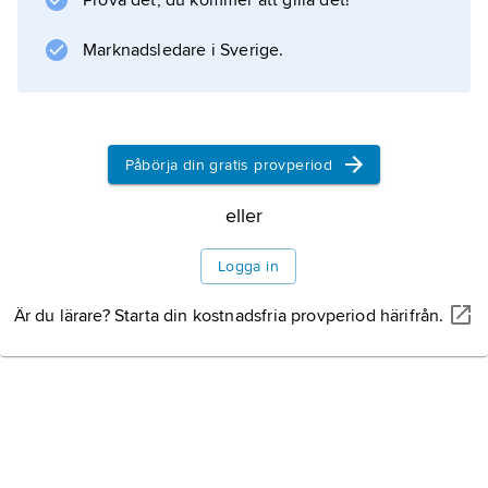
Prova det, du kommer att gilla det!
Information om artikeln
Marknadsledare i Sverige.
Påbörja din gratis provperiod
eller
Logga in
Är du lärare? Starta din kostnadsfria provperiod härifrån.