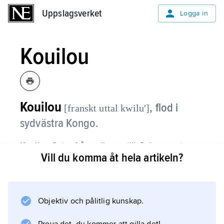
Uppslagsverket
Uppslagsverket
Logga in
Kouilou
Kouilou
,
flod i
[franskt uttal kwiluʹ]
sydvästra Kongo.
Kouilou flyter från gränsen till Gabon mot
Vill du komma åt hela artikeln?
sydväst och faller ut i Atlanten.
Avrinningsområdet är ca 57 000 km
2
och medelvattenföringen ca 1 000 m
Objektiv och pålitlig kunskap.
3
/s.