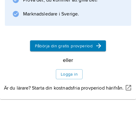
Prova det, du kommer att gilla det!
Marknadsledare i Sverige.
Information om artikeln
Påbörja din gratis provperiod
eller
Logga in
Är du lärare? Starta din kostnadsfria provperiod härifrån.