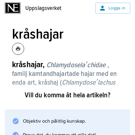
Uppslagsverket
Uppslagsverket
Logga in
kråshajar
kråshajar,
Chlamydoselaʹchidae
,
familj kamtandhajartade hajar med en
enda art, kråshaj (
Chlamydoseʹlachus
anguiʹneus
), en bottenlevande, relativt
Vill du komma åt hela artikeln?
sällsynt art som lever på djupt vatten,
ned till 1 280 m, i Stilla havet, Indiska
oceanen och Atlanten.
Objektiv och pålitlig kunskap.
Arten räknas som den utvecklingshistoriskt