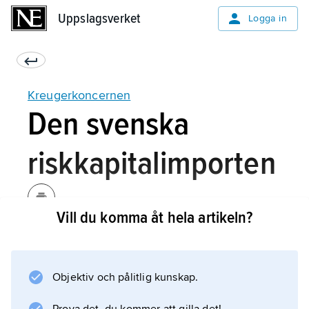
Uppslagsverket
Uppslagsverket
Logga in
Kreugerkoncernen
Den svenska
riskkapitalimporten
Vill du komma åt hela artikeln?
Den svåra finanskrisen i början av 1920-talet
hade tagit död på den svenska
aktiemarknaden, och de pressade
Objektiv och pålitlig kunskap.
aktiekurserna gjorde att värdefull substans
kunde köpas billigt via börsen. I USA inledde