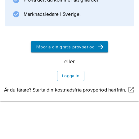
Prova det, du kommer att gilla det!
Ivar Kreuger redan 1924 diskussioner för att
Marknadsledare i Sverige.
med amerikanskt kapital investera i svenska
aktier. Genom förvärv på den öppna
marknaden och
Påbörja din gratis provperiod
eller
Information om artikeln
Logga in
Är du lärare? Starta din kostnadsfria provperiod härifrån.