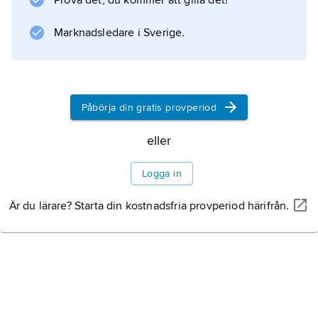
Prova det, du kommer att gilla det!
Price, Waterhouse & Co. inkallades för att
närmare granska bokföringen.
Marknadsledare i Sverige.
Information om artikeln
Påbörja din gratis provperiod
eller
Logga in
Är du lärare? Starta din kostnadsfria provperiod härifrån.