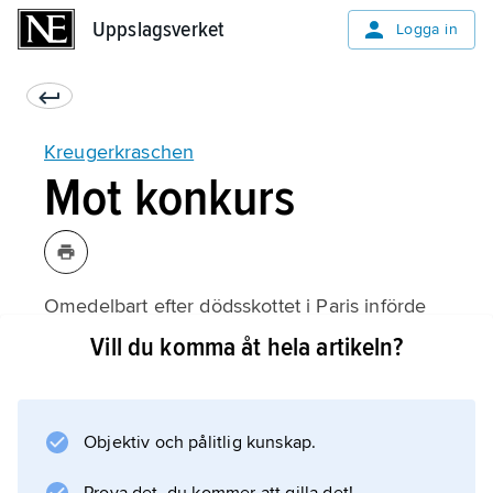
Uppslagsverket
Uppslagsverket
Logga in
Kreugerkraschen
Mot konkurs
Omedelbart efter dödsskottet i Paris införde
den svenska regeringen anstånd med
Vill du komma åt hela artikeln?
skuldbetalningar – moratorium – för bl.a.
Kreuger & Toll och Ivar Kreugers dödsbo. En
särskild undersökningskommission,
Objektiv och pålitlig kunskap.
Kreugerkommissionen
, tillsattes, och den brittiska revisionsfirman