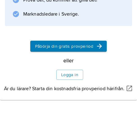
Prova det, du kommer att gilla det!
Marknadsledare i Sverige.
Påbörja din gratis provperiod
eller
Logga in
Är du lärare? Starta din kostnadsfria provperiod härifrån.