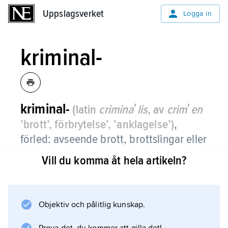
Uppslagsverket
Uppslagsverket
Logga in
kriminal-
kriminal-
(latin
criminaʹlis
, av
crimʹen
’brott’, förbrytelse’, ’anklagelse’)
,
förled: avseende brott, brottslingar eller
brottmål.
Vill du komma åt hela artikeln?
Objektiv och pålitlig kunskap.
Information om artikeln