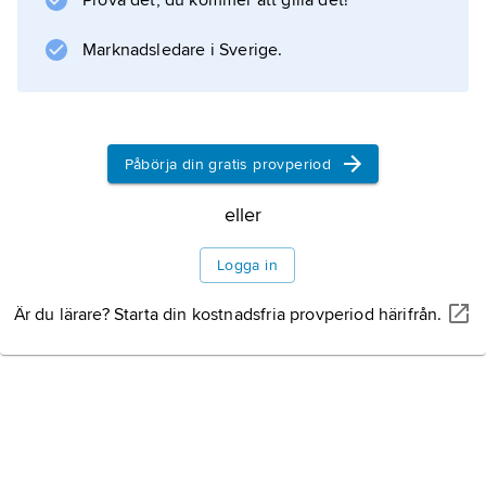
Prova det, du kommer att gilla det!
Augustinus blev ledande
Marknadsledare i Sverige.
Information om artikeln
Påbörja din gratis provperiod
eller
Logga in
Är du lärare? Starta din kostnadsfria provperiod härifrån.