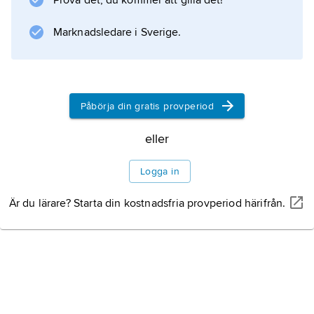
Prova det, du kommer att gilla det!
Marknadsledare i Sverige.
Påbörja din gratis provperiod
eller
Logga in
Är du lärare? Starta din kostnadsfria provperiod härifrån.