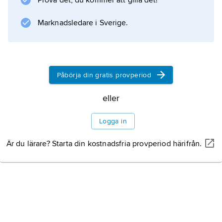
Prova det, du kommer att gilla det!
Marknadsledare i Sverige.
Information om artikeln
Påbörja din gratis provperiod
eller
Logga in
Är du lärare? Starta din kostnadsfria provperiod härifrån.