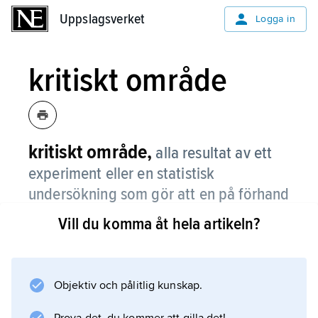
Uppslagsverket
Uppslagsverket
Logga in
kritiskt område
kritiskt område,
alla resultat av ett
experiment eller en statistisk
undersökning som gör att en på förhand
uppställd hypotes kan förkastas med en
Vill du komma åt hela artikeln?
viss bestämd säkerhet.
Jämför
statistisk hypotesprövning
Objektiv och pålitlig kunskap.
.