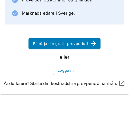
Prova det, du kommer att gilla det!
ställningstagande för demokrati, med hård
samhällskritik.
Marknadsledare i Sverige.
Information om artikeln
Påbörja din gratis provperiod
eller
Logga in
Är du lärare? Starta din kostnadsfria provperiod härifrån.