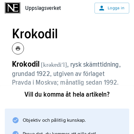
Uppslagsverket
Uppslagsverket
Logga in
Krokodil
Krokodil
, rysk skämttidning,
[krəkɐdiʹl]
grundad 1922, utgiven av förlaget
Pravda i Moskva; månatlig sedan 1992.
Vill du komma åt hela artikeln?
Med bidrag från flera framstående författare
och tecknare har Krokodil gisslat den västliga
imperialismen, men även brister i det egna
samhället. Fram till 1985 var satiren tämligen
Objektiv och pålitlig kunskap.
harmlös, därefter märktes ett radikalt