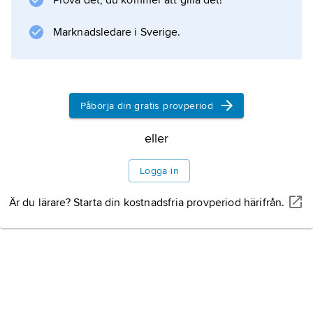
Prova det, du kommer att gilla det!
Marknadsledare i Sverige.
Påbörja din gratis provperiod
eller
Logga in
Är du lärare? Starta din kostnadsfria provperiod härifrån.