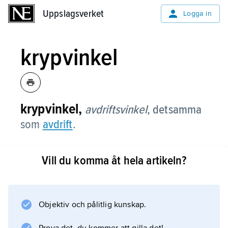
Uppslagsverket
Uppslagsverket
Logga in
krypvinkel
krypvinkel,
avdriftsvinkel
,
detsamma
som
avdrift
.
Vill du komma åt hela artikeln?
Information om artikeln
Objektiv och pålitlig kunskap.