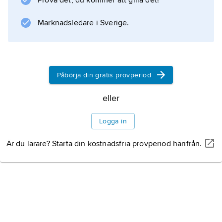
Prova det, du kommer att gilla det!
Marknadsledare i Sverige.
Påbörja din gratis provperiod
eller
Logga in
Är du lärare? Starta din kostnadsfria provperiod härifrån.