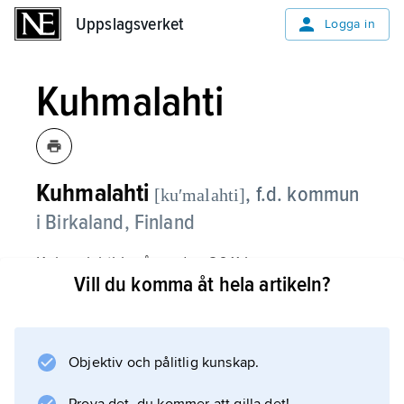
Uppslagsverket
Uppslagsverket
Logga in
Kuhmalahti
Kuhmalahti
,
f.d. kommun
[kuʹmalahti]
i Birkaland, Finland
Kuhmalahti ingår sedan 2011 i
Vill du komma åt hela artikeln?
Kangasala kommun
.
Objektiv och pålitlig kunskap.