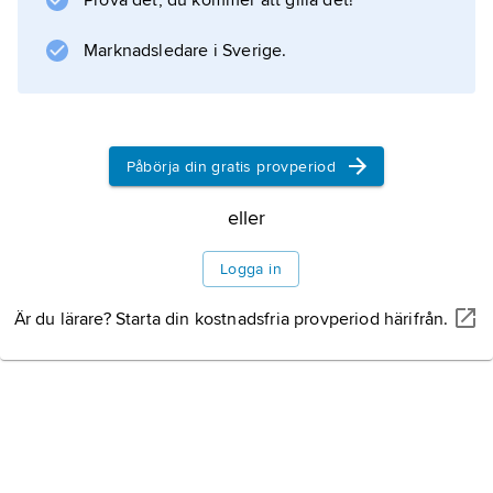
Information om artikeln
Prova det, du kommer att gilla det!
Marknadsledare i Sverige.
Påbörja din gratis provperiod
eller
Logga in
Är du lärare? Starta din kostnadsfria provperiod härifrån.