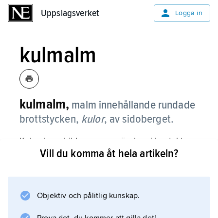
Uppslagsverket
Uppslagsverket
Logga in
kulmalm
kulmalm,
malm innehållande rundade
brottstycken,
kulor
, av sidoberget.
Kulmalmer bildas genom rörelser i kontakten
Vill du komma åt hela artikeln?
mellan massiva sulfidmalmer och deras
sidoberg. Kulmalm förekommer på många
ställen i Bergslagen, bl.a. i Saxberget
(Dalarnas län).
Objektiv och pålitlig kunskap.