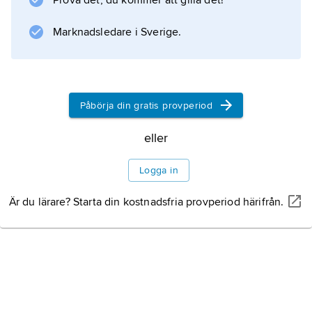
Prova det, du kommer att gilla det!
Marknadsledare i Sverige.
Information om artikeln
Påbörja din gratis provperiod
eller
Logga in
Är du lärare? Starta din kostnadsfria provperiod härifrån.