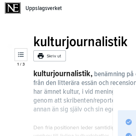
Uppslagsverket
Uppslagsverket
kulturjournalistik
Skriv ut
1
/
3
kulturjournalistik,
benämning på et
från den litterära essän och recensio
har ämnet kultur, i vid mening, gemen
genom att skribenten/reportern tillåt
annan än sig själv och sin egen sakk
Den fria positionen leder samtidigt till en 
upphov till livliga kulturdebatter.