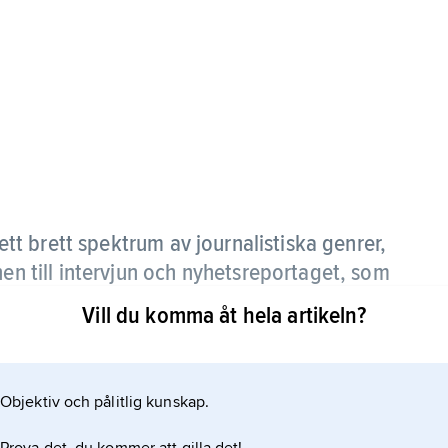
t brett spektrum av journalistiska genrer,
nen till intervjun och nyhetsreportaget, som
samt och skiljer sig från annan journalistik
Vill du komma åt hela artikeln?
s vara subjektiv och inte representera någon
unskap.
Objektiv och pålitlig kunskap.
viss utsatthet för angrepp, som i sin tur kan ge