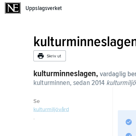
Uppslagsverket
Uppslagsverket
kulturminneslage
Skriv ut
kulturminneslagen,
vardaglig be
kulturminnen, sedan 2014
kulturmilj
Se
kulturmiljövård
.