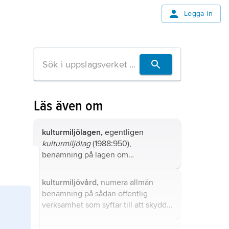
Logga in
Läs även om
kulturmiljölagen,
egentligen
kulturmiljölag
(1988:950),
benämning på lagen om
kulturminnen, se
kulturmiljövård
.
kulturmiljövård,
numera allmän
benämning på sådan offentlig
verksamhet som syftar till att skydda,
vårda och sprida kunskap om det
fysiska kulturarvet.