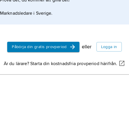
Prova det, du kommer att gilla det!
Marknadsledare i Sverige.
eller
Påbörja din gratis provperiod
Logga in
Är du lärare? Starta din kostnadsfria provperiod härifrån.