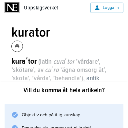
Uppslagsverket
Uppslagsverket
Logga in
kurator
kuraʹtor
(latin
curaʹtor
’vårdare’,
’skötare’, av
cuʹro
’ägna omsorg åt’,
’sköta’, ’vårda’, ’behandla’)
,
antik
ämbetstitel, se
curator
.
Vill du komma åt hela artikeln?
Objektiv och pålitlig kunskap.
Information om artikeln