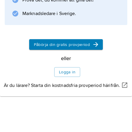
Prova det, du kommer att gilla det!
Marknadsledare i Sverige.
Påbörja din gratis provperiod
eller
Logga in
Är du lärare? Starta din kostnadsfria provperiod härifrån.