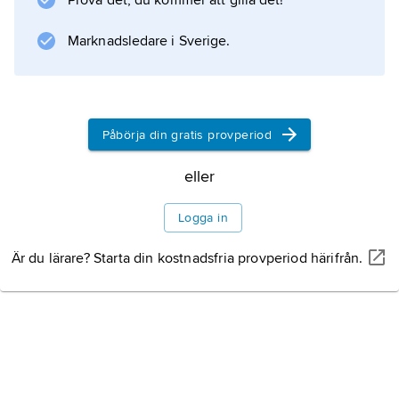
Prova det, du kommer att gilla det!
Marknadsledare i Sverige.
Påbörja din gratis provperiod
eller
Logga in
Är du lärare? Starta din kostnadsfria provperiod härifrån.