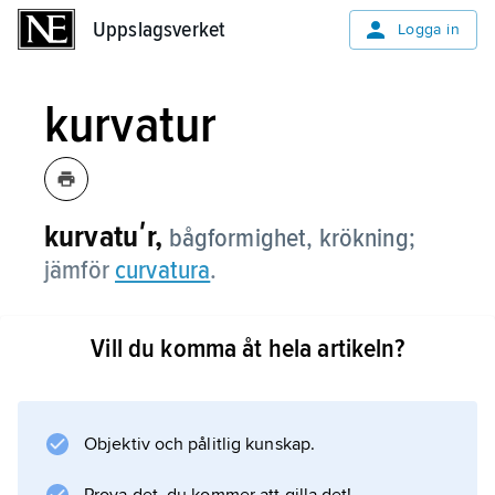
Uppslagsverket
Uppslagsverket
Logga in
kurvatur
kurvatuʹr,
bågformighet, krökning;
jämför
curvatura
.
Vill du komma åt hela artikeln?
Information om artikeln
Objektiv och pålitlig kunskap.