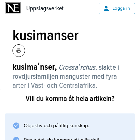
Uppslagsverket
Uppslagsverket
Logga in
kusimanser
kusimaʹnser,
Crossaʹrchus
,
släkte i
rovdjursfamiljen manguster med fyra
arter i Väst- och Centralafrika.
Vill du komma åt hela artikeln?
Alla arterna har lång raggig päls, vanligen
mörkbrun till svart. Kroppen är 30–44 cm lång
och svansen 15–32 cm. Nosen är lång och
trynlik, i synnerhet på kongokusimans (
Objektiv och pålitlig kunskap.
Crossaʹrchus alexaʹndri