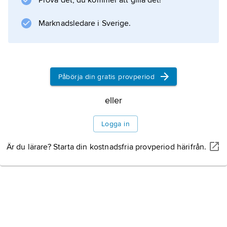
Prova det, du kommer att gilla det!
).
Marknadsledare i Sverige.
Information om artikeln
Påbörja din gratis provperiod
eller
Logga in
Är du lärare? Starta din kostnadsfria provperiod härifrån.