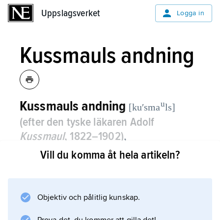
Uppslagsverket
Uppslagsverket
Logga in
Kussmauls andning
Kussmauls andning
u
[kuʹsma
ls]
(efter den tyske läkaren Adolf
Kussmaul
, 1822–1902)
,
Kussmaulandning
,
andningsrubbning
Vill du komma åt hela artikeln?
som förekommer vid anhopning av sura
ämnesomsättningsprodukter i kroppen
(metabolisk acidos), t.ex. vid
Objektiv och pålitlig kunskap.
diabeteskoma.