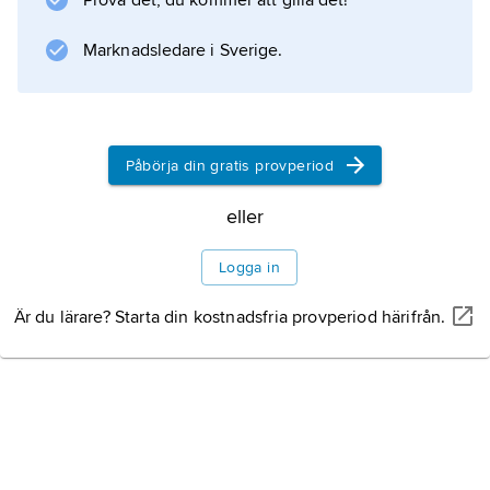
Prova det, du kommer att gilla det!
Andningsmönstret, som kännetecknas av
snabba, djupa andetag (hyperventilation) är ett
Marknadsledare i Sverige.
uttryck för att kroppen genom utvädring av
koldioxid försöker höja sin pH (minska
surhetsgraden).
Påbörja din gratis provperiod
eller
Information om artikeln
Logga in
Är du lärare? Starta din kostnadsfria provperiod härifrån.