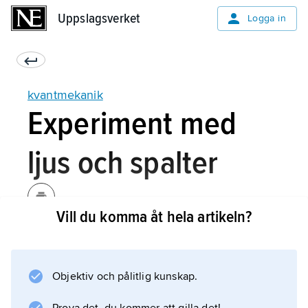
Uppslagsverket
Uppslagsverket
Logga in
kvantmekanik
Experiment med
ljus och spalter
Vill du komma åt hela artikeln?
Sänder vi vanligt ljus mot en fotografisk plåt
svärtas denna mer eller mindre jämnt. Mycket
tunt ljus svärtar korn än här och än där på
Objektiv och pålitlig kunskap.
plåten. Med monokromatiskt (enfärgat) ljus blir
alla kornen nästan lika mycket svärtade, och