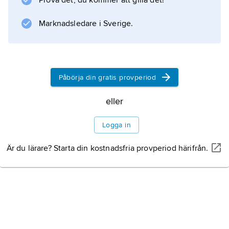
Prova det, du kommer att gilla det!
de ändrar sig inte då ljuset tunnas ut. I stället
Marknadsledare i Sverige.
svärtas färre
Information om artikeln
Påbörja din gratis provperiod
eller
Logga in
Är du lärare? Starta din kostnadsfria provperiod härifrån.