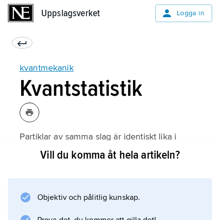
Uppslagsverket
Uppslagsverket
Logga in
kvantmekanik
Kvantstatistik
Partiklar av samma slag är identiskt lika i
kvantmekaniken. Ett byte mellan två partiklar
Vill du komma åt hela artikeln?
kan därför som enda effekt resultera i
antingen att hela vågfunktionen (inklusive till
exempel spinn) är oförändrad eller att fasen
Objektiv och pålitlig kunskap.
ändras med 180°. Man talar om olika
kvantstatistik