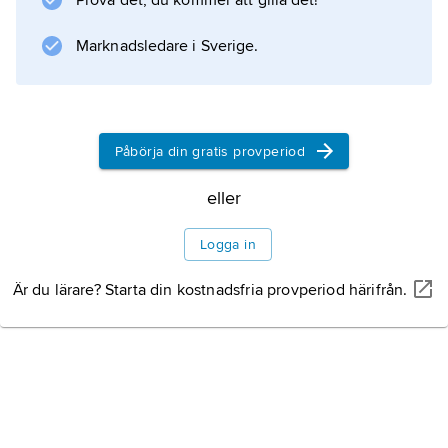
Prova det, du kommer att gilla det!
. I första fallet säger man att partiklarna
Marknadsledare i Sverige.
Information om artikeln
Påbörja din gratis provperiod
eller
Logga in
Är du lärare? Starta din kostnadsfria provperiod härifrån.