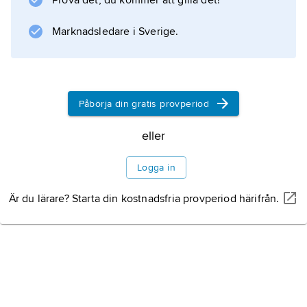
Prova det, du kommer att gilla det!
Information om artikeln
Marknadsledare i Sverige.
Påbörja din gratis provperiod
eller
Logga in
Är du lärare? Starta din kostnadsfria provperiod härifrån.