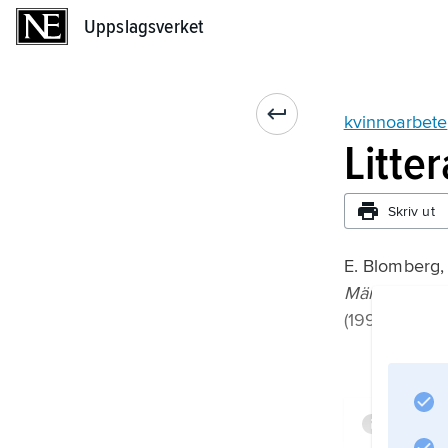
Uppslagsverket
Uppslagsverket
kvinnoarbete
Litte
Skriv ut
E. Blomberg,
Män i mörke
(1995);
Infor