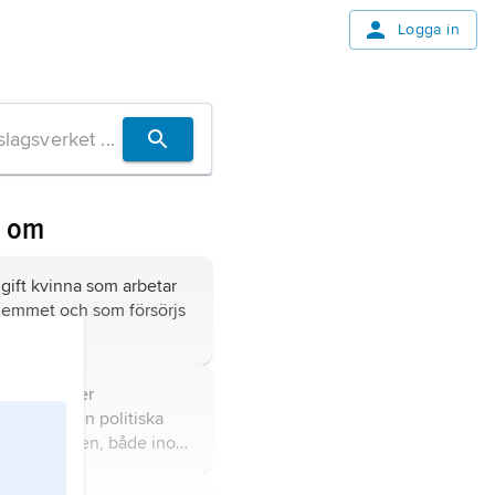
Logga in
n om
gift kvinna som arbetar
 hemmet och som försörjs
.
 familje- eller
tem där den politiska
iska makten, både inom
ch i den offentliga sfären,
äldre män, och där