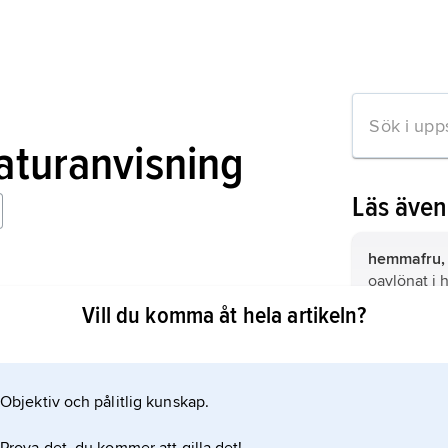
raturanvisning
Läs äve
hemmafru,
oavlönat i
r
av sin make
Vill du komma åt hela artikeln?
patriarkat
,
samhällssys
och ekonom
Objektiv och pålitlig kunskap.
mation om artikeln
hushållet o
innehas av 