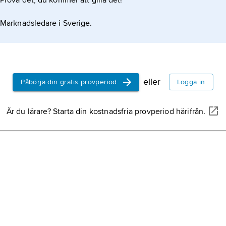
Prova det, du kommer att gilla det!
maskulinis
följaktlige
kvantitati
yngre män d
Marknadsledare i Sverige.
inom ett v
beslutsfatt
alternativt 
iscensatt kv
feminiseri
andelen kv
verksamhet
eller
Påbörja din gratis provperiod
Logga in
nedvärder
karaktärsmä
kvinnans hi
Är du lärare? Starta din kostnadsfria provperiod härifrån.
kvinnans fak
samhället o
hur hon bes
litteratur os
jämställdhe
innebär att
samma rätti
möjligheter
områden i l
husmoders
Sverige 19
Sveriges H