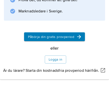
Prova det, du kommer att gilla det!
1815) benämndes
Livregementets kyrassiärkår
Marknadsledare i Sverige.
.
Påbörja din gratis provperiod
Information om artikeln
eller
Logga in
Är du lärare? Starta din kostnadsfria provperiod härifrån.