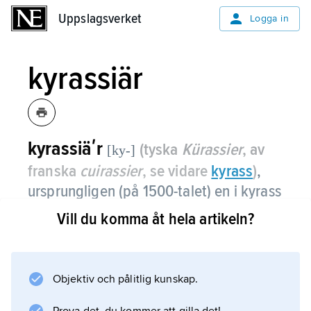
Uppslagsverket
Uppslagsverket
Logga in
kyrassiär
kyrassiäʹr
(tyska
Kürassier
, av
[ky-]
franska
cuirassier
, se vidare
kyrass
)
,
ursprungligen (på 1500-talet) en i kyrass
klädd ryttare i tungt kavalleri.
Vill du komma åt hela artikeln?
Efter trettioåriga kriget avlades efter hand den
tunga utrustningen. I svenska armén fanns
kyrassiärer från 1620-talet. Den första av de
Objektiv och pålitlig kunskap.
tre kårerna i Livregementsbrigaden (1791–