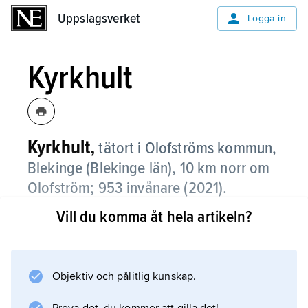
Uppslagsverket
Uppslagsverket
Logga in
Kyrkhult
Kyrkhult,
tätort i Olofströms kommun,
Blekinge (Blekinge län), 10 km norr om
Olofström;
953 invånare (2021)
.
Vill du komma åt hela artikeln?
Kyrkhult, som ligger vid länsväg 116, är främst
bostadsort med pendling till Olofström.
Objektiv och pålitlig kunskap.