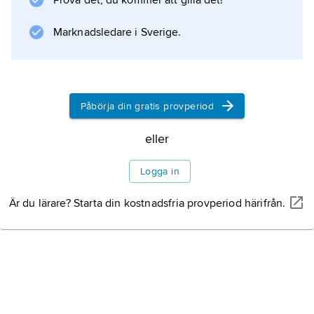
Information om artikeln
Prova det, du kommer att gilla det!
Marknadsledare i Sverige.
Påbörja din gratis provperiod
eller
Logga in
Är du lärare? Starta din kostnadsfria provperiod härifrån.