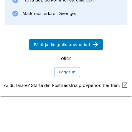
Prova det, du kommer att gilla det!
Marknadsledare i Sverige.
Påbörja din gratis provperiod
eller
Logga in
Är du lärare? Starta din kostnadsfria provperiod härifrån.