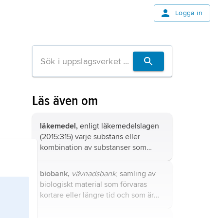
Logga in
Läs även om
läkemedel,
enligt läkemedelslagen
(2015:315) varje substans eller
kombination av substanser som
tillhandahålls med uppgift om att
den har egenskaper för att
biobank,
vävnadsbank
, samling av
förebygga eller behandla sjukdom
biologiskt material som förvaras
hos människor eller djur eller kan
kortare eller längre tid och som är
användas på eller tillföras människor
avsedd för forskning, medicinsk
eller djur i syfte att återställa,
diagnostik och behandling samt