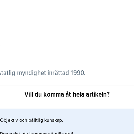
t
statlig myndighet inrättad 1990.
av human- och veterinärläkemedel av alla slag.
Vill du komma åt hela artikeln?
iva substanser godkänns i flertalet fall av EU:s
-kommissionen). Förutom att myndigheten beslutar
ande, registrering eller annat tillstånd) granskar
Objektiv och pålitlig kunskap.