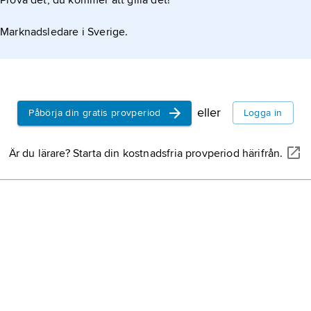
Prova det, du kommer att gilla det!
Marknadsledare i Sverige.
eller
Påbörja din gratis provperiod
Logga in
Är du lärare? Starta din kostnadsfria provperiod härifrån.