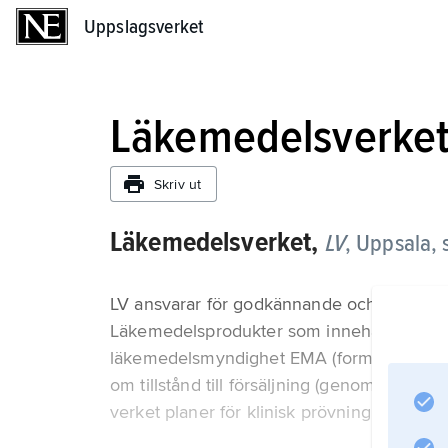
Uppslagsverket
Uppslagsverket
Läkemedelsverke
Skriv ut
Läkemedelsverket,
LV
,
Uppsala, 
LV ansvarar för godkännande och kontroll 
Läkemedelsprodukter som innehåller nya akt
läkemedelsmyndighet EMA (formellt av EU
om tillstånd till försäljning (genom godkänn
verket planer för klinisk prövning