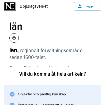
Uppslagsverket
Uppslagsverket
Logga in
län
län,
regionalt förvaltningsområde
sedan 1600-talet.
En stor förändring av länsindelningen
Vill du komma åt hela artikeln?
genomfördes 1810, då de nuvarande
norrlandslänen tillkom. Nästa stora förändring
kom med inrättandet av Skåne län 1997
(sammanslagning av Malmöhus län och
Objektiv och pålitlig kunskap.
Kristianstads län) och Västra Götalands län