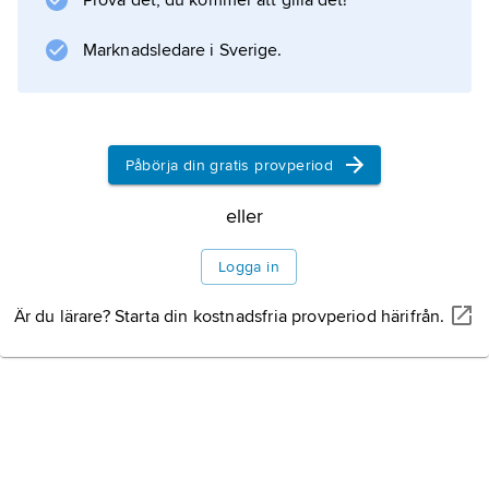
Prova det, du kommer att gilla det!
1998 (sammanslagning av Göteborgs och
Bohus län, Älvsborgs län och Skaraborgs län).
Marknadsledare i Sverige.
Länen är 21 till antalet och
Historia
Påbörja din gratis provperiod
Litteraturanvisning
eller
Logga in
Är du lärare? Starta din kostnadsfria provperiod härifrån.
Information om artikeln