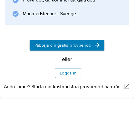
Prova det, du kommer att gilla det!
Information om artikeln
Marknadsledare i Sverige.
Påbörja din gratis provperiod
eller
Logga in
Är du lärare? Starta din kostnadsfria provperiod härifrån.