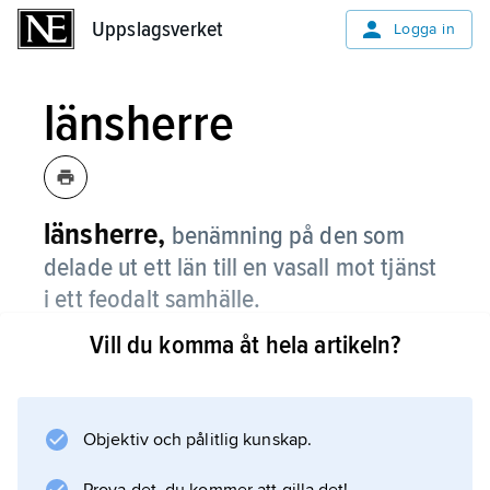
Uppslagsverket
Uppslagsverket
Logga in
länsherre
länsherre,
benämning på den som
delade ut ett län till en vasall mot tjänst
i ett feodalt samhälle.
Vill du komma åt hela artikeln?
Den högste länsherren var kungen. Termen
länsherre används ibland även om den som
mottog och innehade ett län.
Objektiv och pålitlig kunskap.