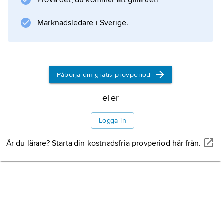
Prova det, du kommer att gilla det!
Svenska läraresällskapet för lärare vid de
allmänna läroverken
Marknadsledare i Sverige.
, 1913 ombildat till
Läroverkslärarnas Riksförbund
för att öka landsortsinflytandet bland lärarna.
På 1950-talet anslöt sig tidigare självständiga
Påbörja din gratis provperiod
lärarorganisationer (bland annat Allmänna
eller
Adjunktsföreningen och Sveriges Yngre
Läroverkslärares förening) till förbundet. 1964
Logga in
antogs namnet Lärarnas Riksförbund. LR gav
ut tidningen
Är du lärare? Starta din kostnadsfria provperiod härifrån.
Information om artikeln