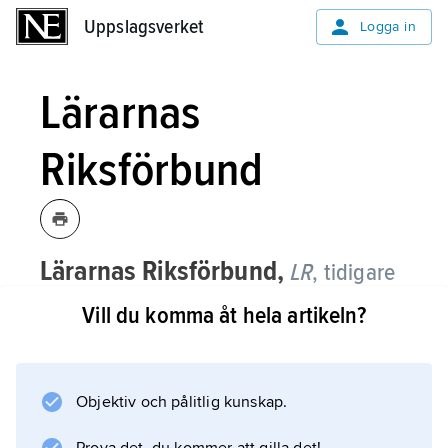
Uppslagsverket
Uppslagsverket
Logga in
Lärarnas
Riksförbund
Lärarnas Riksförbund,
LR
,
tidigare
fackförbund inom
Saco
som
Vill du komma åt hela artikeln?
organiserade lärare samt studie- och
yrkesvägledare vid grund-, gymnasie-
och högskolor samt vuxenutbildning.
Objektiv och pålitlig kunskap.
1884 bildades