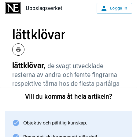
Uppslagsverket
Uppslagsverket
Logga in
lättklövar
lättklövar,
de svagt utvecklade
resterna av andra och femte fingrarna
respektive tårna hos de flesta partåiga
hovdjur.
Vill du komma åt hela artikeln?
På fast, hård mark lämnar lättklövarna inga
avtryck. På mjuk mark förstorar de klövarnas
bäryta.
Objektiv och pålitlig kunskap.