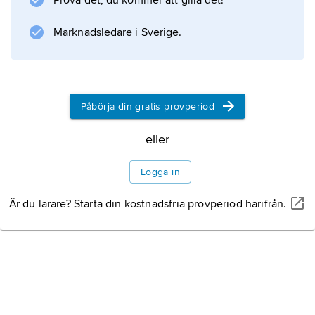
Prova det, du kommer att gilla det!
Marknadsledare i Sverige.
Information om artikeln
Påbörja din gratis provperiod
eller
Logga in
Är du lärare? Starta din kostnadsfria provperiod härifrån.