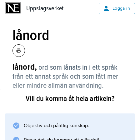
Uppslagsverket
Uppslagsverket
Logga in
lånord
lånord,
ord som lånats in i ett språk
från ett annat språk och som fått mer
eller mindre allmän användning.
Vill du komma åt hela artikeln?
Man brukar skilja mellan lånord och
citatord
, som är mer tillfälligt använda uttryck från
främmande språk. Det är inte alltid lätt att dra
Objektiv och pålitlig kunskap.
en säker gräns mellan